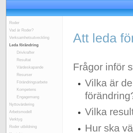
Roder
Vad är Roder?
Att leda f
Verksamhetsutveckling
Leda förändring
Drivkrafter
Resultat
Frågor inför 
Värdeskapande
Resurser
Vilka är d
Förändringsarbete
Kompetens
förändring
Engagemang
Nyttovärdering
Vilka resul
Arbetsmodell
Verktyg
Hur ska v
Roder utbildning